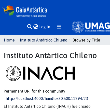
(current)
Log In
Communities
Home
Instituto Antártico Chileno
Browse by Title
& Collections
Instituto Antártico Chileno
All of DSpace
Permanent URI for this community
http://localhost:4000/handle/20.500.11894/23
El Instituto Antártico Chileno (INACH) fue creado