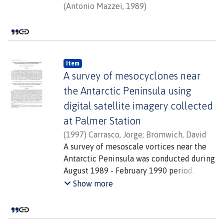
(
Antonio Mazzei
,
1989
)
Item
A survey of mesocyclones near
the Antarctic Peninsula using
digital satellite imagery collected
at Palmer Station
(
1997
)
Carrasco, Jorge
;
Bromwich, David
A survey of mesoscale vortices near the
Antarctic Peninsula was conducted during
August 1989 - February 1990 period.
Maximum occurrences of mesoscale
Show more
vortices occurred in December and the
minimum in August. Over the
Bellingshausen/Amundsen Sea region