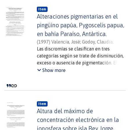
Item
Alteraciones pigmentarias en el
pingüino papúa, Pygoscelis papua,
en bahía Paraíso, Antártica.
(
1997
)
Valencia, José
;
Godoy, Claudia
;
Blank, Olivia
Las discromías se clasifican en tres
;
Donoso, Diana
categorías según se trate de disminución,
exceso o ausencia de pigmentación. El
plumaje de los pingüinos es
Show more
predominantemente blanco y negro en
todas las especies, razón por la cual, es
muy llamativo hallar un ejemplar con todo
el plumaje blanco o con exceso de
Item
pigmentación negra, melanismo. En este
Altura del máximo de
trabajo describimos seis casos de
alteraciones pigmentarias observadas en
concentración electrónica en la
Pygoscelis papua durante 1996 y 1997 en
ionosfera sobre isla Rey Jorge,