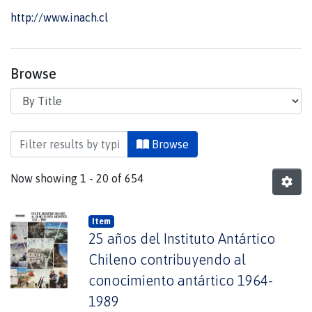
http://www.inach.cl
Browse
Browsing Instituto Antártico Chileno by Title
Browse
Now showing
1 - 20 of 654
Item
25 años del Instituto Antártico
Chileno contribuyendo al
conocimiento antártico 1964-
1989