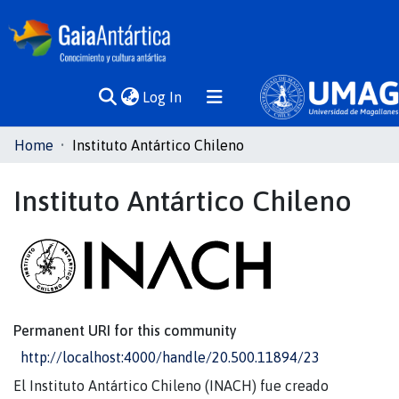
(current)
Log In
Communities
Home
Instituto Antártico Chileno
& Collections
Instituto Antártico Chileno
All of DSpace
Statistics
Permanent URI for this community
http://localhost:4000/handle/20.500.11894/23
El Instituto Antártico Chileno (INACH) fue creado