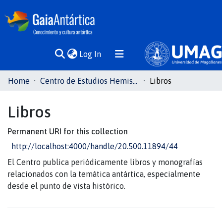
(current)
Log In
Communities
Home
Centro de Estudios Hemisféricos y Polares
Libros
& Collections
Libros
All of DSpace
Permanent URI for this collection
Statistics
http://localhost:4000/handle/20.500.11894/44
El Centro publica periódicamente libros y monografías
relacionados con la temática antártica, especialmente
desde el punto de vista histórico.