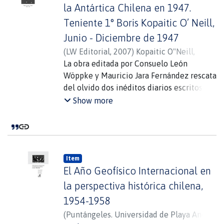
los aportes de la Fundación Valle
la Antártica Chilena en 1947.
grupo de investigadores para que
Hermoso. La presentación de esta obra se
Teniente 1° Boris Kopaitic O’ Neill,
revisaran la prensa escrita del año del
realizó en septiembre de 2005 en la IX
rescate, 1916, y planteasen nuevas
Junio - Diciembre de 1947
Reunión de Historiadores Antárticos
perspectivas y algunas respuestas a las
(
LW Editorial
,
2007
)
Kopaitic O"Neill,
Iberoamericanos, XVI RAPAL, Lima, Perú.
antiguas inquietudes existente sobre la
Boris
La obra editada por Consuelo León
;
León Wöppke, Consuelo
;
Jara
gesta del Piloto Pardo.
Fernández, Mauricio
Wöppke y Mauricio Jara Fernández rescata
del olvido dos inéditos diarios escritos por
dos oficiales chilenos que estuvieron en la
Show more
Antártica en 1947; año en el cual el
gobierno chileno inició la fundación de
las bases en el sector delimitado en 1940.
Los autores de estos testimonios son:
Item
Boris Kopaitic O"Neill y Arturo Ayala Arce.
El Año Geofísico Internacional en
la perspectiva histórica chilena,
1954-1958
(
Puntángeles. Universidad de Playa Ancha
,