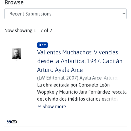
Browse
Recent Submissions
Now showing
1 - 7 of 7
Item
Valientes Muchachos: Vivencias
desde la Antártica, 1947. Capitán
Arturo Ayala Arce
(
LW Editorial
,
2007
)
Ayala Arce, Arturo
;
Kopaitic O"Neill, Boris
La obra editada por Consuelo León
;
León Wöppke,
Consuelo
Wöppke y Mauricio Jara Fernández rescata
;
Jara Fernández, Mauricio
del olvido dos inéditos diarios escritos por
dos oficiales chilenos que estuvieron en la
Show more
Antártica en 1947; año en el cual el
gobierno chileno inició la fundación de
las bases en el sector delimitado en 1940.