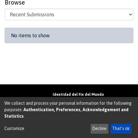
Browse
Recent Submissions
No items to show
Identidad del Fin del Mundo
Universidad de Magallanes• Avenida Bulnes
We collect and process your personal information for the following
01855 • Punta Arenas • Chile
purposes:
Authentication, Preferences, Acknowledgement and
Teléfono:
+56 61 207135
• Email:
Statistics
.
walter.molina@umag.cl
Sistema desarrollado por Prodigio Consultores en
Sistema Dspace
Customize
Decline
That's ok