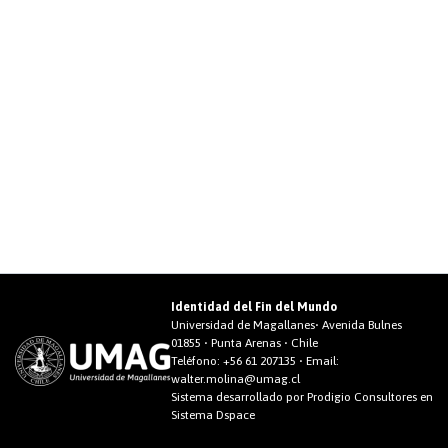
Identidad del Fin del Mundo
Universidad de Magallanes• Avenida Bulnes
01855 • Punta Arenas • Chile
Teléfono:
+56 61 207135
• Email:
walter.molina@umag.cl
Sistema desarrollado por Prodigio Consultores en
Sistema Dspace