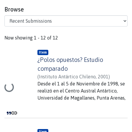
Browse
Recent Submissions
Now showing
1 - 12 of 12
Item
¿Polos opuestos? Estudio
comparado
(
Instituto Antártico Chileno
,
2001
)
Berguño Barnes, Jorge
Desde el 1 al 5 de Noviembre de 1998, se
Loading...
realizó en el Centro Austral Antártico,
Universidad de Magallanes, Punta Arenas,
el 20 Simposio Internacional "Artico-
Antártico: ¿Polos Opuestos?", con
participación de 15 expositores
extranjeros y 35 expositores nacionales.
Item