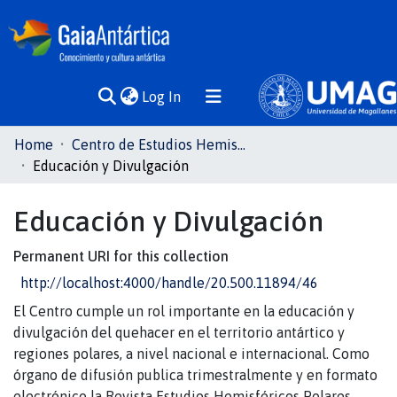
(current)
Log In
Communities
Home
Centro de Estudios Hemisféricos y Polares
& Collections
Educación y Divulgación
All of DSpace
Educación y Divulgación
Statistics
Permanent URI for this collection
http://localhost:4000/handle/20.500.11894/46
El Centro cumple un rol importante en la educación y
divulgación del quehacer en el territorio antártico y
regiones polares, a nivel nacional e internacional. Como
órgano de difusión publica trimestralmente y en formato
electrónico la Revista Estudios Hemisféricos Polares.