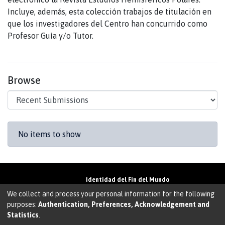
Incluye, además, esta colección trabajos de titulación en
que los investigadores del Centro han concurrido como
Profesor Guía y/o Tutor.
Browse
Recent Submissions
No items to show
Identidad del Fin del Mundo
Universidad de Magallanes• Avenida Bulnes
We collect and process your personal information for the following
01855 • Punta Arenas • Chile
purposes:
Authentication, Preferences, Acknowledgement and
Teléfono:
+56 61 207135
• Email:
Statistics
.
walter.molina@umag.cl