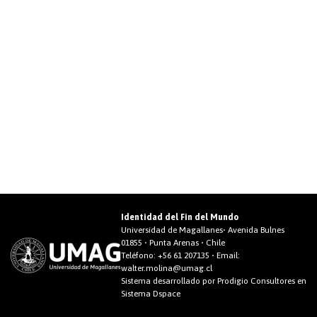
Identidad del Fin del Mundo
Universidad de Magallanes• Avenida Bulnes
01855 • Punta Arenas • Chile
Teléfono:
+56 61 207135
• Email:
walter.molina@umag.cl
Sistema desarrollado por Prodigio Consultores en
Sistema Dspace