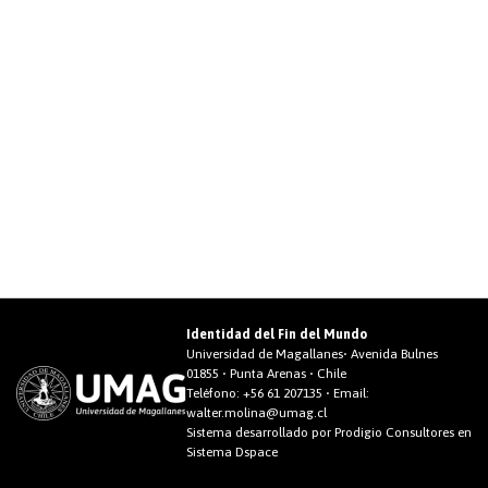
Identidad del Fin del Mundo
Universidad de Magallanes• Avenida Bulnes
01855 • Punta Arenas • Chile
Teléfono:
+56 61 207135
• Email:
walter.molina@umag.cl
Sistema desarrollado por Prodigio Consultores en
Sistema Dspace