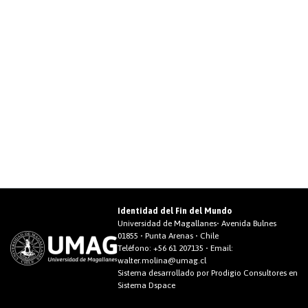
Identidad del Fin del Mundo
Universidad de Magallanes• Avenida Bulnes
01855 • Punta Arenas • Chile
Teléfono:
+56 61 207135
• Email:
walter.molina@umag.cl
Sistema desarrollado por Prodigio Consultores en
Sistema Dspace