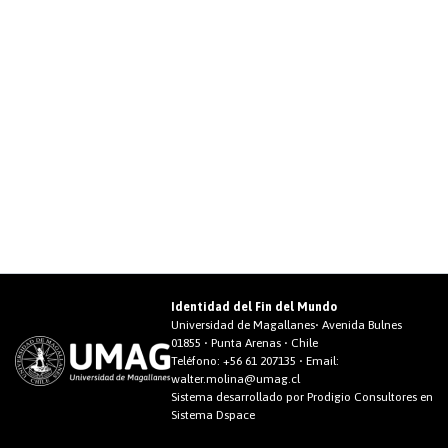
Identidad del Fin del Mundo
Universidad de Magallanes• Avenida Bulnes
01855 • Punta Arenas • Chile
Teléfono:
+56 61 207135
• Email:
walter.molina@umag.cl
Sistema desarrollado por Prodigio Consultores en
Sistema Dspace