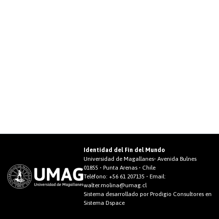
Identidad del Fin del Mundo
Universidad de Magallanes• Avenida Bulnes
01855 • Punta Arenas • Chile
Teléfono:
+56 61 207135
• Email:
walter.molina@umag.cl
Sistema desarrollado por Prodigio Consultores en
Sistema Dspace