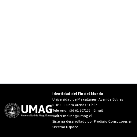
Identidad del Fin del Mundo
Universidad de Magallanes• Avenida Bulnes
01855 • Punta Arenas • Chile
Teléfono:
+56 61 207135
• Email:
walter.molina@umag.cl
Sistema desarrollado por Prodigio Consultores en
Sistema Dspace