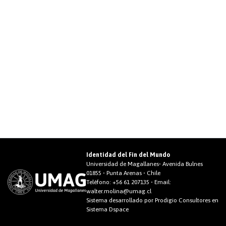
Identidad del Fin del Mundo
Universidad de Magallanes• Avenida Bulnes
01855 • Punta Arenas • Chile
Teléfono:
+56 61 207135
• Email:
walter.molina@umag.cl
Sistema desarrollado por Prodigio Consultores en
Sistema Dspace